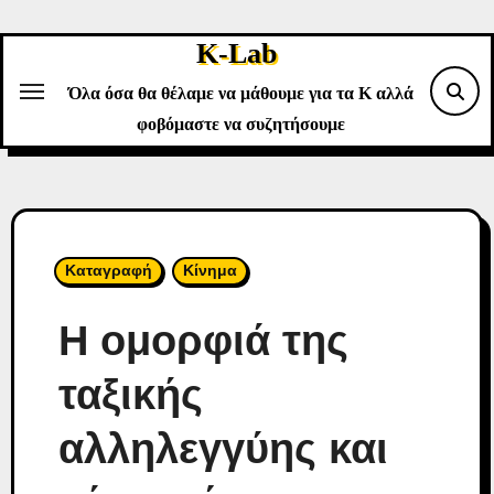
Skip
to
K-Lab
content
Όλα όσα θα θέλαμε να μάθουμε για τα Κ αλλά
φοβόμαστε να συζητήσουμε
Καταγραφή
Κίνημα
Η ομορφιά της
ταξικής
αλληλεγγύης και