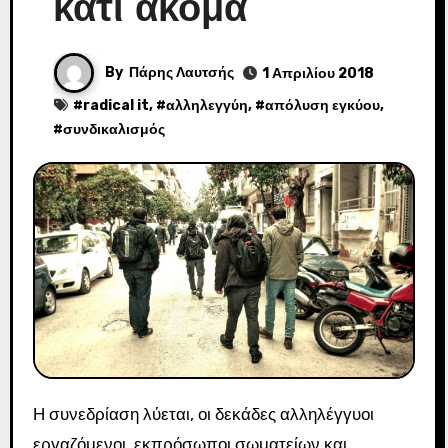
κάτι ακόμα
By
Πάρης Λαυτσής
1 Απριλίου 2018
#
radical it
, #
αλληλεγγύη
, #
απόλυση εγκύου
,
#
συνδικαλισμός
Η συνεδρίαση λύεται, οι δεκάδες αλληλέγγυοι
εργαζόμενοι, εκπρόσωποι σωματείων και