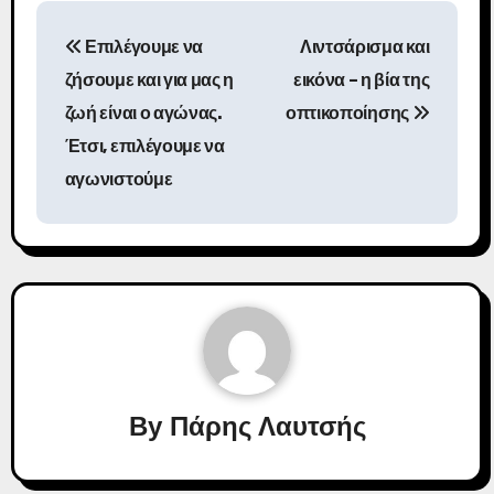
Π
Επιλέγουμε να
Λιντσάρισμα και
λ
ζήσουμε και για μας η
εικόνα – η βία της
ο
ζωή είναι ο αγώνας.
οπτικοποίησης
Έτσι, επιλέγουμε να
ή
αγωνιστούμε
γ
η
σ
η
ά
ρ
By
Πάρης Λαυτσής
θ