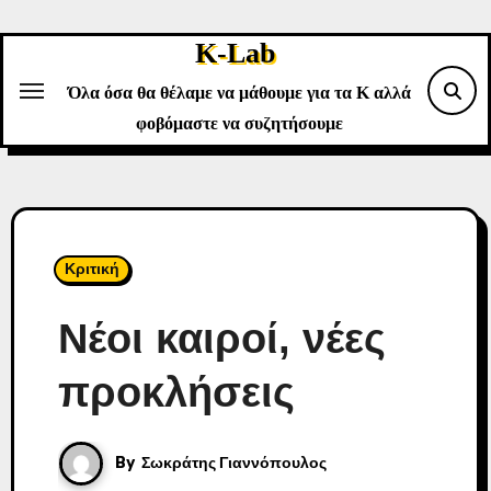
Skip
to
K-Lab
content
Όλα όσα θα θέλαμε να μάθουμε για τα Κ αλλά
φοβόμαστε να συζητήσουμε
Κριτική
Νέοι καιροί, νέες
προκλήσεις
By
Σωκράτης Γιαννόπουλος