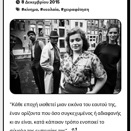
8 Δεκεμβρίου 2015
#
κίνημα
, #
νεολαία
, #
χειραφέτηση
“Κάθε εποχή υιοθετεί μιαν εικόνα του εαυτού της,
έναν ορίζοντα που όσο συγκεχυμένος ή αδιαφανής
κι αν είναι, κατά κάποιον τρόπο ενοποιεί το
σ.1
σύνολο της εμπειρίας της”
.