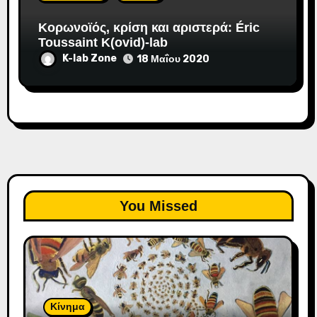
Κορωνοϊός, κρίση και αριστερά: Éric
Toussaint K(ovid)-lab
K-lab Zone
18 Μαΐου 2020
You Missed
Κίνημα