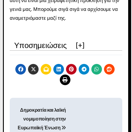
αυτή να είναι μια χειραφετητική πρόκληση για την
γενιά μας. Μπορούμε σιγά σιγά να αρχίσουμε να
αναμετριόμαστε μαζί της.
Υποσημειώσεις
[
+
]
Π
Δημοκρατία και λαϊκή
λ
νομιμοποίηση στην
ο
Ευρωπαϊκή Ένωση