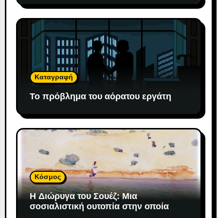
Καταγραφή
Το πρόβλημα του αόρατου εργάτη
Κόσμος
H Διώρυγα του Σουέζ: Μια
σοσιαλιστική ουτοπία στην οποία
«προσδέθηκε» ο καπιταλισμός