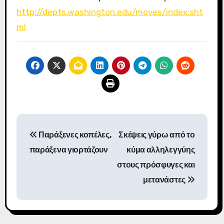
http://depts.washington.edu/moves/index.sht
ml
Π
Παράξενες κοπέλες,
Σκέψεις γύρω από το
λ
παράξενα γιορτάζουν
κύμα αλληλεγγύης
ο
στους πρόσφυγες και
μετανάστες
ή
γ