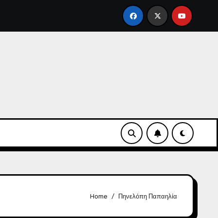
άχη ενάντια στην αντιδημοκρατική εκτροπή.
Φάκελοι
Home
Πηνελόπη Παπαηλία