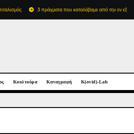
λισμός
3 πράγματα που καταλάβαμε από την εν εξελίξει μ
ος
Κουλτούρα
Καταγραφή
K(ovid)-Lab