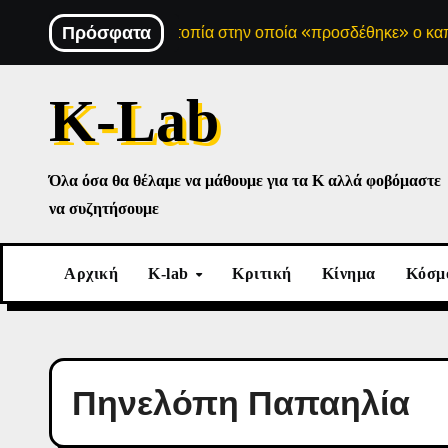
Skip
 Μια σοσιαλιστική ουτοπία στην οποία «προσδέθηκε» ο καπιτα
Πρόσφατα
to
content
K-Lab
Όλα όσα θα θέλαμε να μάθουμε για τα Κ αλλά φοβόμαστε
να συζητήσουμε
Αρχική
K-lab
Κριτική
Κίνημα
Κόσμ
Πηνελόπη Παπαηλία