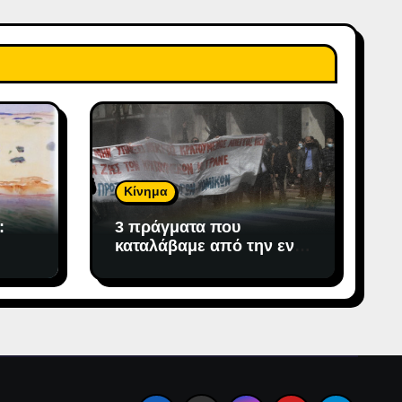
Κίνημα
:
3 πράγματα που
καταλάβαμε από την εν
εξελίξει μάχη ενάντια
στην αντιδημοκρατική
εκτροπή.