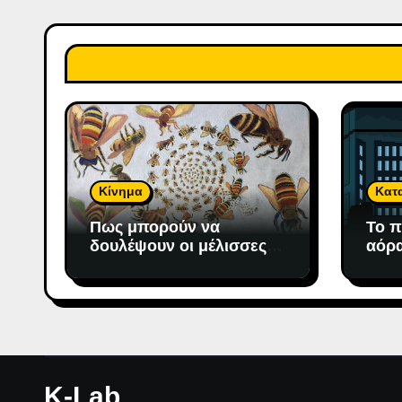
Κίνημα
Κατ
Πως μπορούν να
Το π
δουλέψουν οι μέλισσες;
αόρα
To μέλι πάντως μετράει!
K-Lab