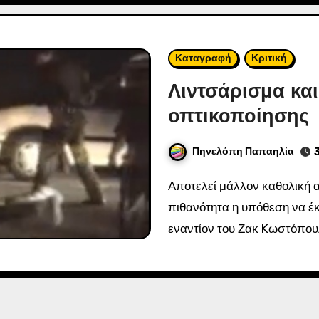
Καταγραφή
Κριτική
Λιντσάρισμα και
οπτικοποίησης
Πηνελόπη Παπαηλία
Αποτελεί μάλλον καθολική αποδοχή ότι «αν δεν υπήρχαν τα βίντεο,
πιθανότητα η υπόθεση να έκ
εναντίον του Ζακ Kωστόπουλ