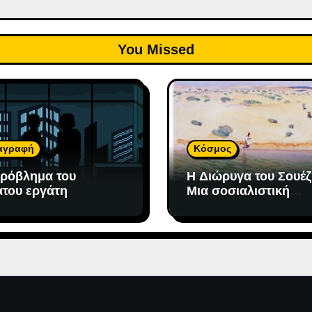
You Missed
αγραφή
Κόσμος
ρόβλημα του
H Διώρυγα του Σουέζ
του εργάτη
Μια σοσιαλιστική
ουτοπία στην οποία
«προσδέθηκε» ο
καπιταλισμός