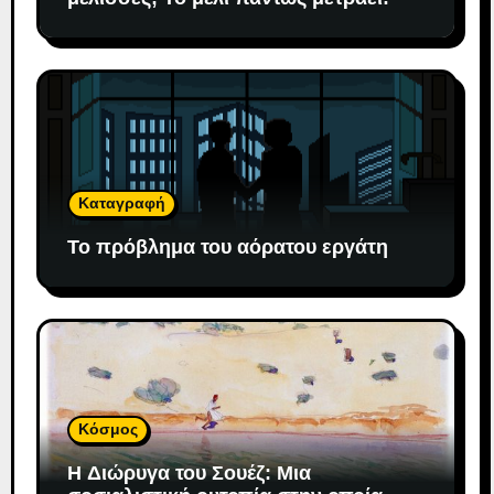
Καταγραφή
Το πρόβλημα του αόρατου εργάτη
Κόσμος
H Διώρυγα του Σουέζ: Μια