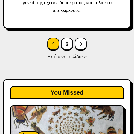
γένει), της σχέσης δημοκρατίας και πολιτικού
υποκειμένου,…
Πλοήγηση
1
2
άρθρων
Επόμενη σελίδα: »
You Missed