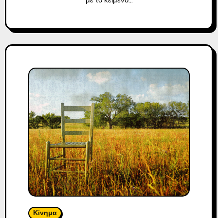
με το κείμενο…
Κίνημα