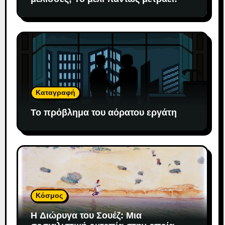
Καταγραφή
Το πρόβλημα του αόρατου εργάτη
Κόσμος
H Διώρυγα του Σουέζ: Μια