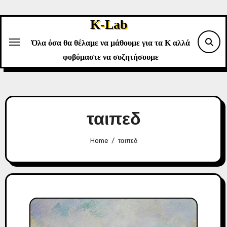
Skip
to
K-Lab
content
Όλα όσα θα θέλαμε να μάθουμε για τα Κ αλλά
φοβόμαστε να συζητήσουμε
ταιπεδ
Home
ταιπεδ