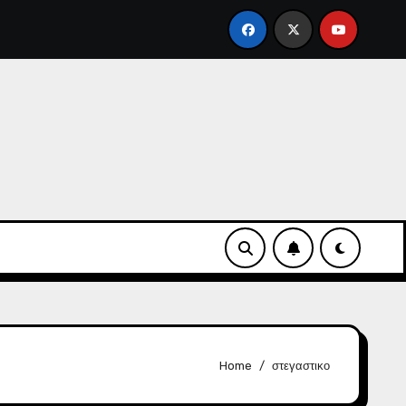
άχη ενάντια στην αντιδημοκρατική εκτροπή.
Φάκελοι
Home
στεγαστικο