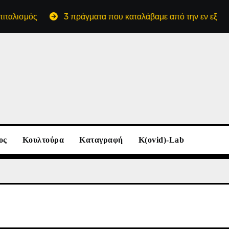
λισμός
3 πράγματα που καταλάβαμε από την εν εξελίξει μ
ος
Κουλτούρα
Καταγραφή
K(ovid)-Lab