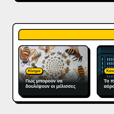
Κίνημα
Κατ
Πως μπορούν να
Το π
δουλέψουν οι μέλισσες;
αόρα
To μέλι πάντως μετράει!