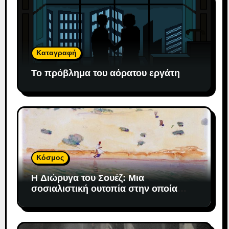
Καταγραφή
Το πρόβλημα του αόρατου εργάτη
Κόσμος
H Διώρυγα του Σουέζ: Μια
σοσιαλιστική ουτοπία στην οποία
«προσδέθηκε» ο καπιταλισμός