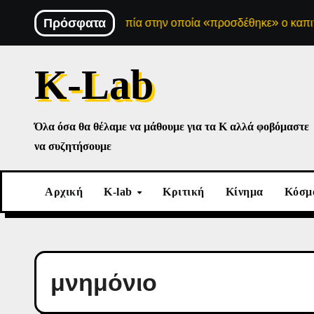
Skip
 σοσιαλιστική ουτοπία στην οποία «προσδέθηκε» ο καπιταλισμ
Πρόσφατα
to
content
K-Lab
Όλα όσα θα θέλαμε να μάθουμε για τα Κ αλλά φοβόμαστε
να συζητήσουμε
Αρχική
K-lab
Κριτική
Κίνημα
Κόσμ
μνημόνιο