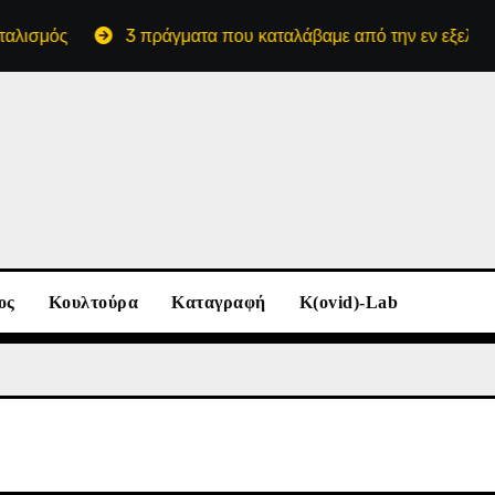
ός
3 πράγματα που καταλάβαμε από την εν εξελίξει μάχη ε
ος
Κουλτούρα
Καταγραφή
K(ovid)-Lab