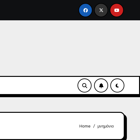
νάντια στην αντιδημοκρατική εκτροπή.
Φάκελοι
Home
μνημόνιο