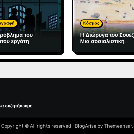
αγραφή
Κόσμος
ρόβλημα του
H Διώρυγα του Σουέζ
του εργάτη
Μια σοσιαλιστική
ουτοπία στην οποία
«προσδέθηκε» ο
καπιταλισμός
 να συζητήσουμε
Copyright © All rights reserved
|
BlogArise
by
Themeansar
.