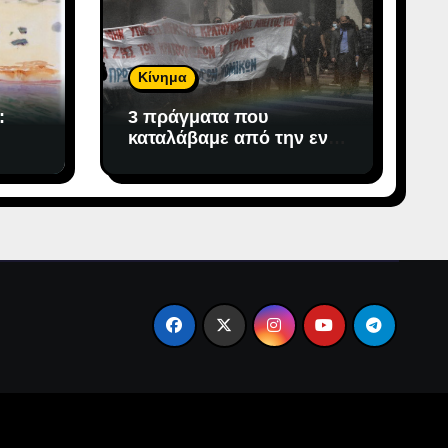
Κίνημα
:
3 πράγματα που
καταλάβαμε από την εν
εξελίξει μάχη ενάντια
στην αντιδημοκρατική
εκτροπή.