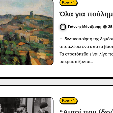
Κριτική
Όλα για πούλη
Γιάννης Μάντζαρης
25
Η ιδιωτικοποίηση της δημόσιας περιουσίας όλα αυτά τα χρόνια έχει
αποτελέσει ένα από τα βασ
Τα στρατόπεδα είναι λίγο π
υπερασπίζονται…
Κριτική
“Αυτοί που (δεν