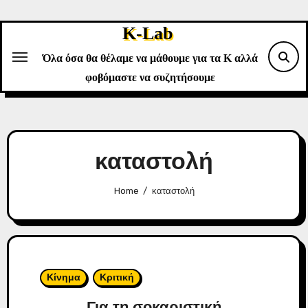
Skip
to
K-Lab
content
Όλα όσα θα θέλαμε να μάθουμε για τα Κ αλλά
φοβόμαστε να συζητήσουμε
καταστολή
Home
καταστολή
Κίνημα
Κριτική
Για τη σοκαριστική