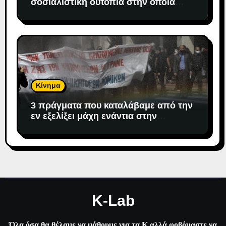
σοσιαλιστική ουτοπία στην οποία
«προσδέθηκε» ο καπιταλισμός
Κίνημα
3 πράγματα που καταλάβαμε από την
εν εξελίξει μάχη ενάντια στην
αντιδημοκρατική εκτροπή.
K-Lab
Όλα όσα θα θέλαμε να μάθουμε για τα Κ αλλά φοβόμαστε να