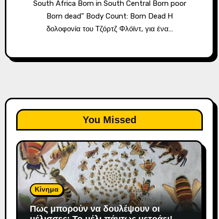
South Africa Born in South Central Born poor
Born dead” Body Count: Born Dead Η
δολοφονία του Τζόρτζ Φλόϊντ, για ένα…
You Missed
Κίνημα
Πως μπορούν να δουλέψουν οι
μέλισσες; To μέλι πάντως μετράει!