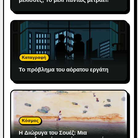
Καταγραφή
Το πρόβλημα του αόρατου εργάτη
Κόσμος
H Διώρυγα του Σουέζ: Μια