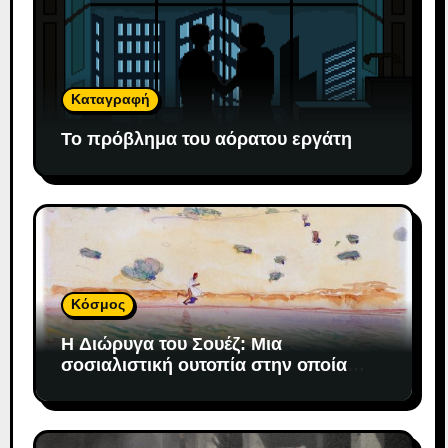
Καταγραφή
Το πρόβλημα του αόρατου εργάτη
Κόσμος
H Διώρυγα του Σουέζ: Μια
σοσιαλιστική ουτοπία στην οποία
«προσδέθηκε» ο καπιταλισμός