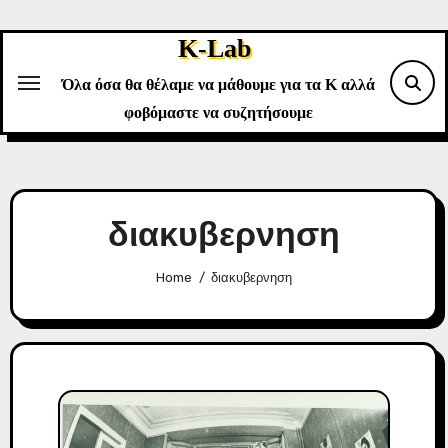
Skip
to
K-Lab
content
Όλα όσα θα θέλαμε να μάθουμε για τα Κ αλλά
φοβόμαστε να συζητήσουμε
διακυβερνηση
Home
διακυβερνηση