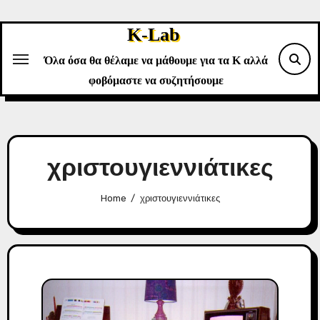
Skip
to
K-Lab
content
Όλα όσα θα θέλαμε να μάθουμε για τα Κ αλλά
φοβόμαστε να συζητήσουμε
χριστουγιεννιάτικες
Home
χριστουγιεννιάτικες