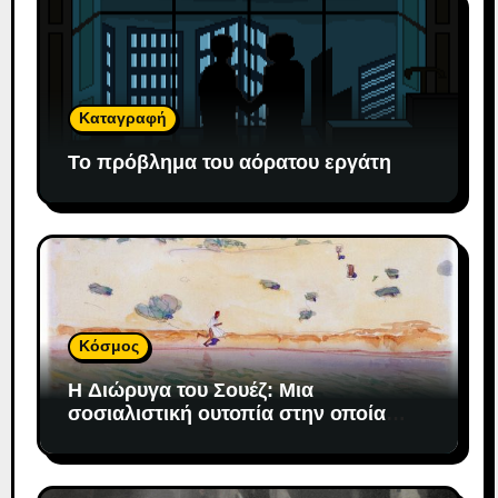
Καταγραφή
Το πρόβλημα του αόρατου εργάτη
Κόσμος
H Διώρυγα του Σουέζ: Μια
σοσιαλιστική ουτοπία στην οποία
«προσδέθηκε» ο καπιταλισμός