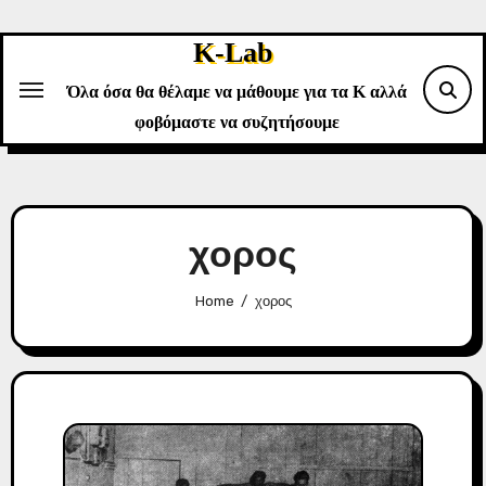
Skip
to
K-Lab
content
Όλα όσα θα θέλαμε να μάθουμε για τα Κ αλλά
φοβόμαστε να συζητήσουμε
χορος
Home
χορος