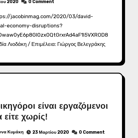
ίου 2020
0 Comment
cal-economy-disruptions?
VOwaw0yE6p8GI0zx0QtGrxrAd4aF1I5VXROD8
α Λιοδάκη / Επιμέλεια: Γιώργος Βελεγράκης
ικηγόροι είναι εργαζόμενοι
 είτε χωρίς!
ννα Κυμάκη
23 Μαρτίου 2020
0 Comment